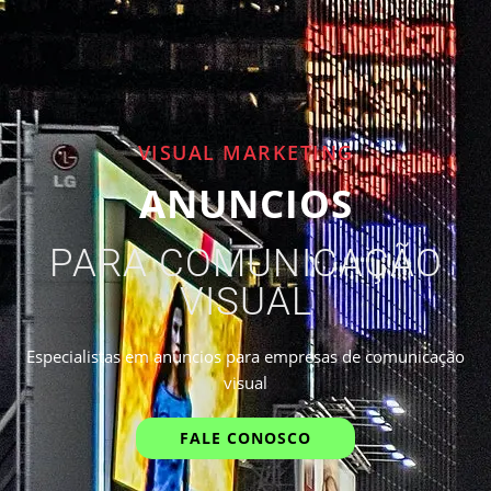
VISUAL MARKETING
ANUNCIOS
PARA COMUNICAÇÃO
VISUAL
Especialistas em anuncios para empresas de comunicação
visual
FALE CONOSCO