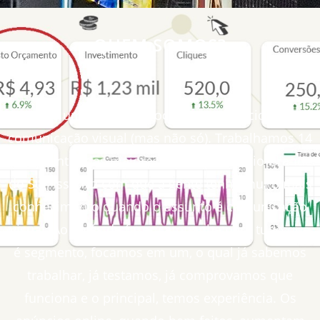
QUEM SOMOS?
Somos uma empresa focada em anúncios para
comunicação visual (mas não só). Trabalhamos 14
anos dentro das maiores empresas do Rio Grande
do Sul, Isso faz com que a gente tenha muito mais
conhecimento quando o assunto é comunicação
visual. Ao invés de fazer campanha para tudo que
é segmento, focamos em um, o qual já sabemos
trabalhar, já testamos, já comprovamos que
funciona e o principal, temos experiência. Os